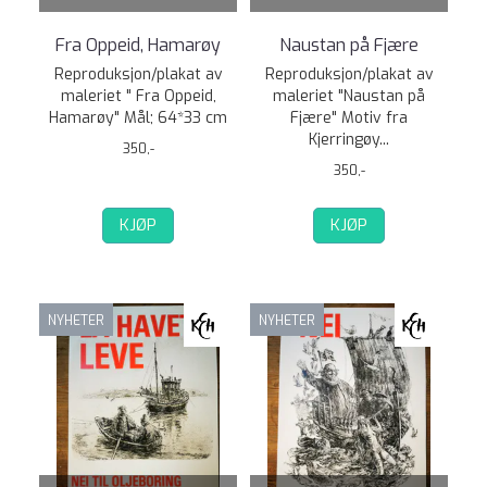
Fra Oppeid, Hamarøy
Naustan på Fjære
Reproduksjon/plakat av
Reproduksjon/plakat av
maleriet " Fra Oppeid,
maleriet "Naustan på
Hamarøy" Mål; 64*33 cm
Fjære" Motiv fra
Kjerringøy...
350,-
350,-
KJØP
KJØP
NYHETER
NYHETER