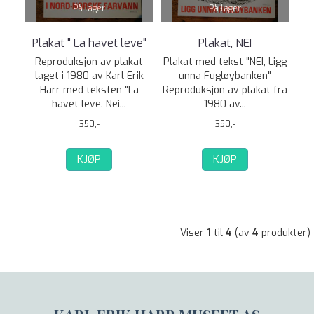
På lager
På lager
Plakat " La havet leve"
Plakat, NEI
Reproduksjon av plakat
Plakat med tekst "NEI, Ligg
laget i 1980 av Karl Erik
unna Fugløybanken"
Harr med teksten "La
Reproduksjon av plakat fra
havet leve. Nei...
1980 av...
350,-
350,-
KJØP
KJØP
Viser
1
til
4
(av
4
produkter)