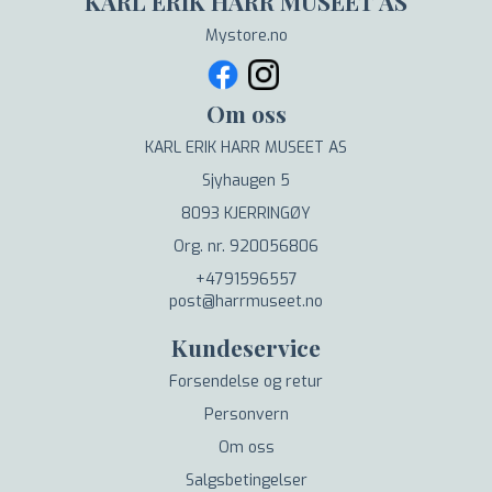
KARL ERIK HARR MUSEET AS
Mystore.no
Om oss
KARL ERIK HARR MUSEET AS
Sjyhaugen 5
8093 KJERRINGØY
Org. nr. 920056806
+4791596557
post@harrmuseet.no
Kundeservice
Forsendelse og retur
Personvern
Om oss
Salgsbetingelser