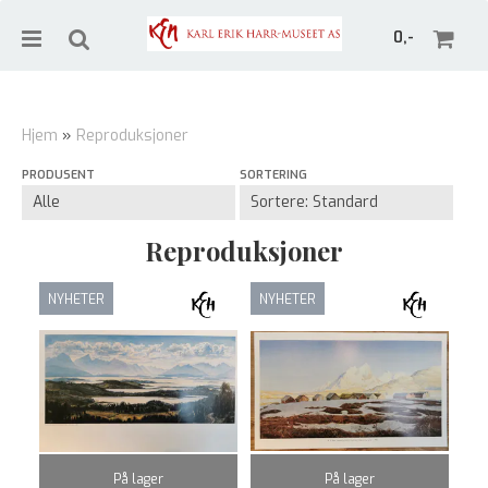
0,-
Hjem
»
Reproduksjoner
PRODUSENT
SORTERING
Nullstill
Trykk ENTER for å søke
Reproduksjoner
NYHETER
NYHETER
På lager
På lager